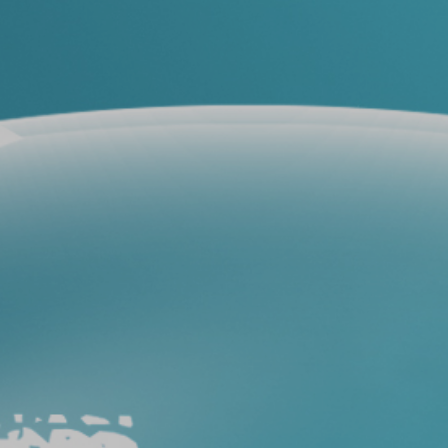
فيلم
حماية
سيارات
فيلم
حماية
السيارة
عيوب
أفلام
حماية
السيارات
طريقة
ازالة
افلام
الحماية