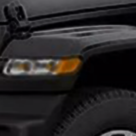
تركيب
افلام
حماية
السيارات
ايهما
افضل
النانو
سيراميك
وافلام
الحمايه
انواع
افلام
الحماية
للسيارات