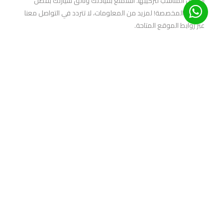
المكان المناسب لتركيبها. استمتع بقيادتك وتألق سيارتك بفضل
الأفلام المخصصة! لمزيد من المعلومات، لا تتردد في التواصل معنا
عبر روابط الموقع المتاحة.
اماكن تركيب افلام حماية للسياره
اماكن تركيب افلام حماية للسياره
اكتشف أفضل اماكن تركيب افلام حماية للسياره مع خطوات واضحة
لاختيار المركز المناسب نصائح عملية مؤشرات أسعار ومعلومات
تواصل لمساعدتك في اتخاذ قرار سريع وآمن
اماكن تركيب افلام حماية للسياره فى القاهرة
دليل عملي يوضح افضل اماكن تركيب افلام حماية للسياره فى
القاهرة مواقع ومحلات موثوقة أنواع الأفلام متوسط الأسعار
ونصائح قبل وبعد التركيب لمساعدتك على الاختيار
افضل اماكن تركيب افلام حماية للسياره فى
القاهرة