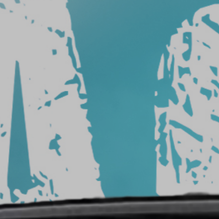
من
السيارة
شركة
تركيب
افلام
حماية
شركات
أفلام
حماية
السيارات
سعر
افلام
الحمايه
حماية