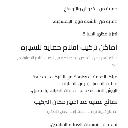
الحماية
حماية من الخدوش والأوساخ.
والعزل
الحراري
حماية من الأشعة فوق البنفسجية.
3m
تعزيز مظهر السيارة.
أفضل
اماكن تركيب افلام حماية للسياره
شركة
أفلام
هناك العديد من الأماكن المتخصصة في تركيب أفلام الحماية، من
حماية
بينها:
السيارات
مراكز الخدمة المعتمدة من الشركات المصنعة.
محلات التجميل وتزيين السيارات.
أفضل
الورش المتخصصة في خدمات الصيانة والتجميل.
انواع
أفلام
نصائح عملية عند اختيار مكان التركيب
الحماية
لضمان تجربة تركيب ناجحة، إليك بعض النصائح:
للسيارات
تحقق من تقييمات العملاء السابقين.