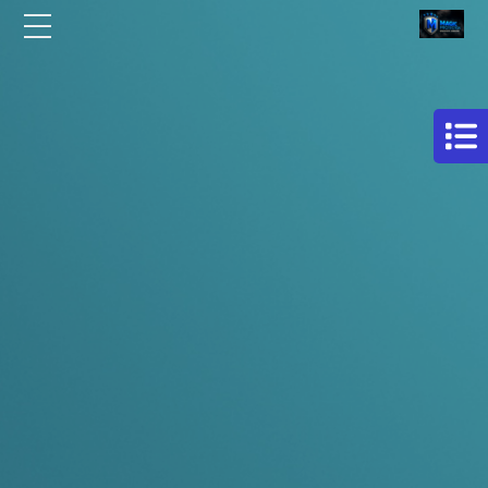
الرئيسية
مركز
افلام
من نحن
حماية
سيارات
مقالات
فيلم
اتصل بنا
حمايه
لكامل
EN
السيارة
AR
فيلم
حماية
للسيارة