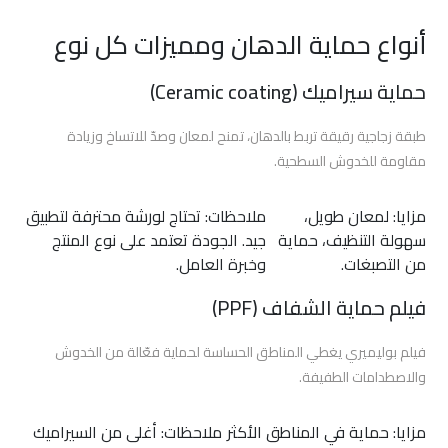
افضل
افلام
أنواع حماية الدهان ومميزات كل نوع
الحماية
للسيارات
حماية سيراميك (Ceramic coating)
اسعار
طبقة زجاجية رقيقة تربط بالدهان، تمنح لمعان وصدّ للاتساخ وزيادة
افلام
مقاومة للخدوش السطحية.
حماية
السيارات
مزايا: لمعان طويل،
ملاحظات: تحتاج لورشة محترفة لتطبيق
سهولة التنظيف، حماية
جيد. الجودة تعتمد على نوع المنتج
أفلام
من التصبغات.
وخبرة العامل.
الحماية
فيلم حماية الشفاف (PPF)
والعزل
الحراري
فيلم بوليميري يغطي المناطق الحساسة لحماية فعّالة من الخدوش
برو
والاصطدامات الطفيفة.
جارد
مزايا: حماية في المناطق الأكثر
ملاحظات: أغلى من السيراميك
أفلام