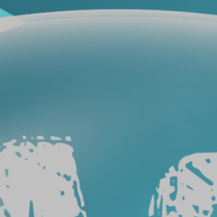
فيلم
حماية
سيارات
فيلم
حماية
السيارة
عيوب
أفلام
حماية
السيارات
طريقة
ازالة
افلام
الحماية
من