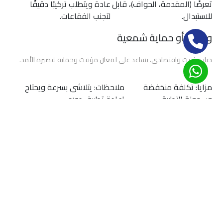
تعرضًا (المقدمة، الحواف)، قابل
عادة ويتطلب تركيبًا دقيقًا
الحماية
للاستبدال.
لتجنب الفقاعات.
والعزل
الحراري
ورنيش أو حماية شمعية
3m
خيار مؤقت واقتصادي، يساعد على لمعان مؤقت وحماية قصيرة الأمد.
أفضل
شركة
مزايا: تكلفة منخفضة
ملاحظات: يتلاشى بسرعة ويحتاج
أفلام
وسهولة التطبيق.
إعادة تطبيق دوري.
حماية
كيف تحصل على ارخص حماية دهان
السيارات
السيارة فى القاهرة دون مخاطرة
أفضل
قارن عروضًا من 3–5 ورش ومحلات: اطلب تفاصيل المواد
انواع
المستخدمة ومدة الضمان.
أفلام
تحقق من تقييمات العملاء وصور أعمال سابقة للورشة
الحماية
على الانترنت أو صفحات التواصل.
للسيارات
افهم ما يشمله العرض: تنظيف مسبق، إصلاح خدوش
بسيطة، عدد طبقات السيراميك أو تغطية فيلم PPF.