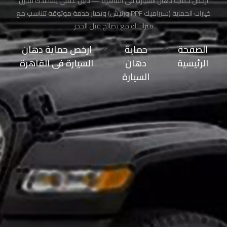
ارخص حماية دهان السيارة فى القاهرة — دليل عملي يساعدك تقارن
طلاء
خيارات الحماية (سيراميك PPF ورنيش) وتختار خدمة موثوقة تتناسب مع
السيارة
ميزانيتك مع نصائح قبل الحجز
من
الشمس
الصفحة
>>
حماية
>>
ارخص حماية دهان
الرئيسية
دهان
السيارة فى القاهرة
حماية
السيارة
طلاء
السيارات
حماية
صبغ
السيارة
حماية
دهان
السيارة