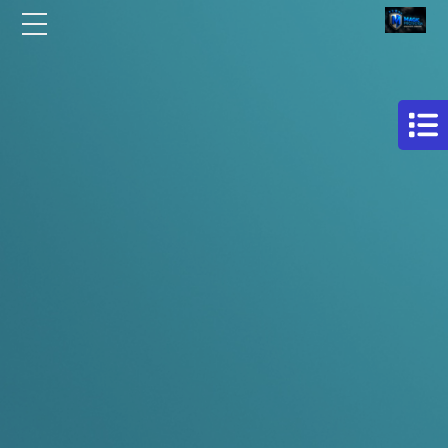
الرئيسية
مركز
افلام
من نحن
حماية
سيارات
مقالات
فيلم
اتصل بنا
حمايه
لكامل
EN
السيارة
AR
فيلم
حماية
للسيارة