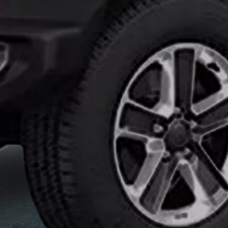
تركيب
افلام
حماية
السيارات
ايهما
افضل
النانو
سيراميك
وافلام
الحمايه
انواع
افلام
الحماية
للسيارات