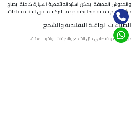
والخدوش العميقة، يمكن استبداله
لتغطية السيارة كاملة، يحتاج
الحماية
جزئيًا، يقدم حماية ميكانيكية جيدة.
لتركيب دقيق لتجنب فقاعات.
والعزل
الحراري
الطلاءات الواقية التقليدية والشمع
3m
حل مؤقت واقتصادي مثل الشمع والطبقات الواقيه السائلة.
أفضل
شركة
المزايا: تكلفة منخفضة وسهولة
العيوب: حماية قصيرة
أفلام
التطبيق في الصيانة الدورية.
المدى وتحتاج تجديد متكرر.
حماية
السيارات
كيف تختار افضل حماية دهان السيارة
فى مدينة نصر
أفضل
حدد الهدف: حماية من الخدوش العميقة (اختر PPF) أم
انواع
الحفاظ على لمعان طويل المدى (اختر سيراميك).
أفلام
قِس الميزانية: تغطية كاملة بPPF أغلى من السيراميك
الحماية
في بعض الحالات، والشمع هو الأرخص مؤقتًا.
للسيارات
تحقق من سمعة المركز: اطلب صور أعمال سابقة
وضمانات ومدة الالتزام بعد التطبيق.