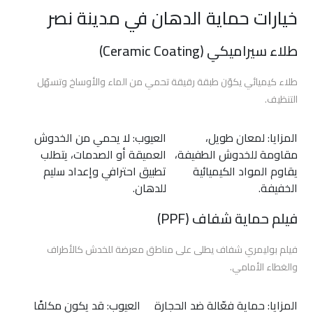
افضل
خيارات حماية الدهان في مدينة نصر
افلام
الحماية
طلاء سيراميكي (Ceramic Coating)
للسيارات
طلاء كيميائي يكوّن طبقة رقيقة تحمي من الماء والأوساخ وتسهّل
اسعار
التنظيف.
افلام
حماية
المزايا: لمعان طويل،
العيوب: لا يحمي من الخدوش
السيارات
مقاومة للخدوش الطفيفة،
العميقة أو الصدمات، يتطلب
يقاوم المواد الكيميائية
تطبيق احترافي وإعداد سليم
أفلام
الخفيفة.
للدهان.
الحماية
فيلم حماية شفاف (PPF)
والعزل
الحراري
فيلم بوليمري شفاف يطلى على مناطق معرضة للخدش كالأطراف
برو
جارد
والغطاء الأمامي.
المزايا: حماية فعّالة ضد الحجارة
العيوب: قد يكون مكلفًا
أفلام