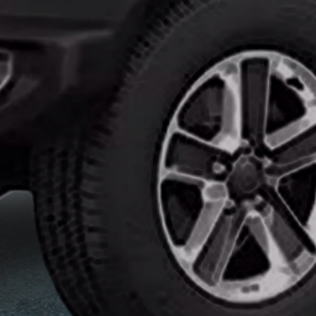
تركيب
افلام
حماية
السيارات
ايهما
افضل
النانو
سيراميك
وافلام
الحمايه
انواع
افلام
الحماية
للسيارات