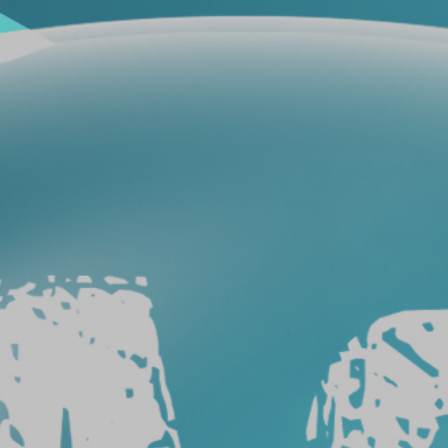
فيلم
حماية
سيارات
فيلم
حماية
السيارة
عيوب
أفلام
حماية
السيارات
طريقة
ازالة
افلام
الحماية
من