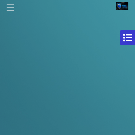
الرئيسية
مركز
افلام
من نحن
حماية
سيارات
مقالات
فيلم
اتصل بنا
حمايه
لكامل
EN
السيارة
AR
فيلم
حماية
للسيارة