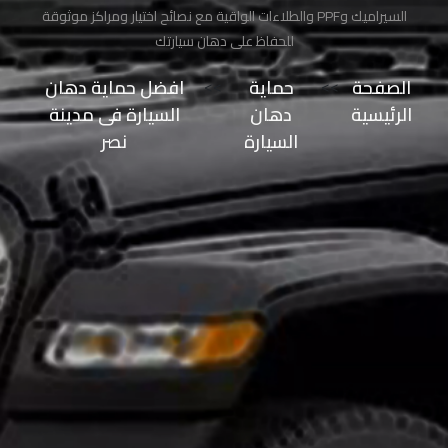
السيراميك وPPF والطلاءات الواقية مع نصائح اختيار ومراكز موثوقة
طلاء
السيارة
للحفاظ على دهان سيارتك
من
الصفحة
>>
حماية
>>
افضل حماية دهان
الشمس
الرئيسية
دهان
السيارة فى مدينة
السيارة
نصر
حماية
طلاء
السيارات
حماية
صبغ
السيارة
حماية
دهان
السيارة