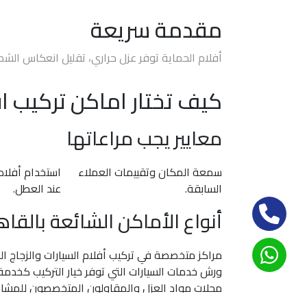
مقدمة سريعة
افلام
حماية
أفلام الحماية توفر عزل حراري، تقليل انعكاس الشم
سيارات
كيف تختار اماكن تركيب اف
افلام
حماية
معايير يجب مراعاتها
السيارات
3m
سمعة المكان وتقييمات العملاء
استخدام أفلا
السابقة.
عند العطل.
افلام
حماية
أنواع الأماكن الشائعة بالقاه
السيارات
مراكز متخصصة في تركيب أفلام السيارات والزجاج ا
افلام
ورش خدمات السيارات التي توفر خيار التركيب كخدمة
الحماية
محلات مواد العزل والمقاولون المتخصصون للمشاريع
للسيارة