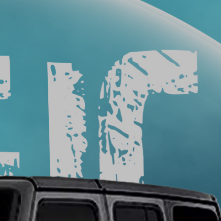
فيلم
حماية
سيارات
فيلم
حماية
السيارة
عيوب
أفلام
حماية
السيارات
طريقة
ازالة
افلام
الحماية
من