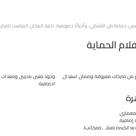
س، حماية من التشظي، وأحيانًا خصوصية. اختيار المكان المناسب للتركي
لام الحماية
م من ماركات معروفة وضمان استبدال
وجود فنيين مدربين ومعدات 
احترافية.
رة
لمعماري.
 إضافية.
 الكبيرة (مباني ومكاتب).