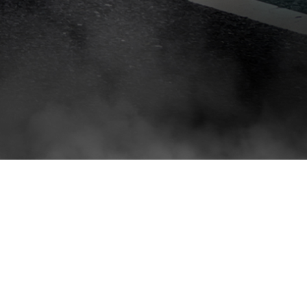
تركيب
افلام
حماية
السيارات
ايهما
افضل
النانو
سيراميك
وافلام
الحمايه
انواع
افلام
الحماية
للسيارات