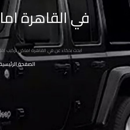
السيارة
في القاهرة اماك
شركة
تركيب
افلام
حماية
ابحث بذكاء عن في القاهرة اماكن تركيب افلا
شركات
الصفحة الرئيسية
أفلام
حماية
السيارات
سعر
افلام
الحمايه
حماية