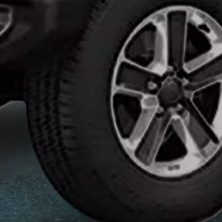
تركيب
افلام
حماية
السيارات
ايهما
افضل
النانو
سيراميك
وافلام
الحمايه
انواع
افلام
الحماية
للسيارات