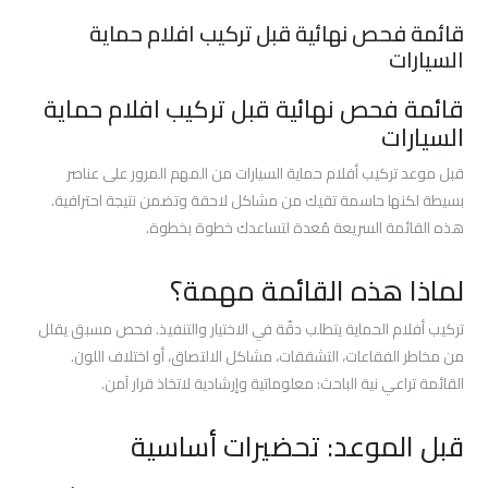
قائمة فحص نهائية قبل تركيب افلام حماية
افضل
السيارات
فيلم
حمايه
قائمة فحص نهائية قبل تركيب افلام حماية
للسياره
السيارات
قبل موعد تركيب أفلام حماية السيارات من المهم المرور على عناصر
افضل
بسيطة لكنها حاسمة تقيك من مشاكل لاحقة وتضمن نتيجة احترافية.
فيلم
هذه القائمة السريعة مُعدة لتساعدك خطوة بخطوة.
حماية
وجه
لماذا هذه القائمة مهمة؟
السيارة
تركيب أفلام الحماية يتطلب دقّة في الاختيار والتنفيذ. فحص مسبق يقلل
افضل
من مخاطر الفقاعات، التشققات، مشاكل الالتصاق، أو اختلاف اللون.
افلام
القائمة تراعي نية الباحث: معلوماتية وإرشادية لاتخاذ قرار آمن.
حماية
السيارات
قبل الموعد: تحضيرات أساسية