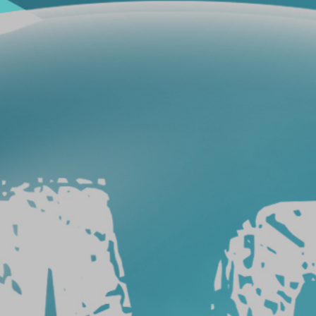
فيلم
حماية
سيارات
فيلم
حماية
السيارة
عيوب
أفلام
حماية
السيارات
طريقة
ازالة
افلام
الحماية
من