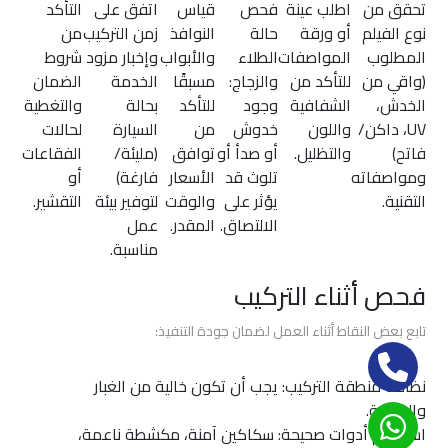
افضل
تحقق من
اطلب عينة
فحص
قياس
اتفق على
التأكد
افلام
نوع الفيلم
أو ورقة
حالة
النوافذ
زمن التركيب
من
الحماية
المطلوب
المواصفات
الطلاء
والأبواب
وإخبار مزود
شروط
للسيارات
(واقي من
للتأكد من
والزجاج:
مسبقًا
الخدمة
الضمان
الخدش،
الشفافية
وجود
للتأكد
بحالة
والتغطية
UV، داكن/
واللون
خدوش
من
السيارة
لحالات
اسعار
فاتح)
والتظليل.
أو صدأ أو
توافق
(مليئة/
الفقاعات
افلام
ومواصفاته
تلوث قد
الأسعار
فارغة)
أو
حماية
التقنية.
يؤثر على
والوقت
لتوفير بيئة
التقشير.
السيارات
الالتصاق.
المقدر.
عمل
مناسبة.
أفلام
فحص أثناء التركيب
الحماية
والعزل
تابع بعض النقاط أثناء العمل لضمان جودة التنفيذ:
الحراري
برو
جارد
نظافة منطقة التركيب: يجب أن تكون خالية من الغبار
والرطوبة.
استخدام أدوات صحيحة: سكاكين آمنة، مكشطة ناعمة،
أفلام