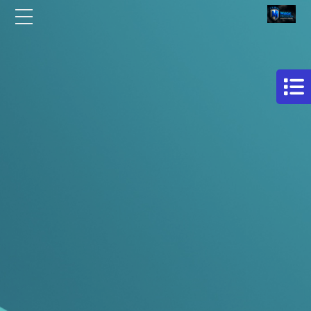
الرئيسية
مركز
افلام
من نحن
حماية
سيارات
مقالات
فيلم
اتصل بنا
حمايه
لكامل
EN
السيارة
AR
فيلم
حماية
للسيارة