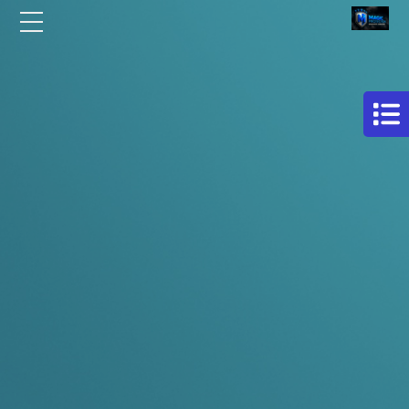
الرئيسية
مركز
افلام
من نحن
حماية
سيارات
مقالات
فيلم
اتصل بنا
حمايه
لكامل
EN
السيارة
AR
فيلم
حماية
للسيارة