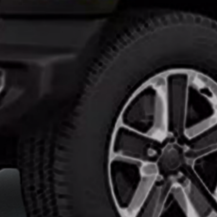
تركيب
افلام
حماية
السيارات
ايهما
افضل
النانو
سيراميك
وافلام
الحمايه
انواع
افلام
الحماية
للسيارات