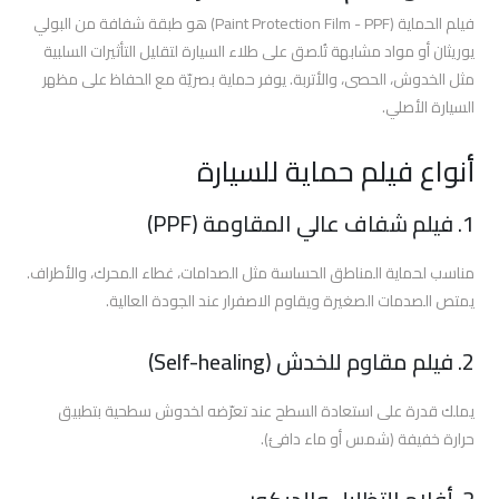
افضل
فيلم الحماية (Paint Protection Film - PPF) هو طبقة شفافة من البولي
افلام
يوريثان أو مواد مشابهة تُلصق على طلاء السيارة لتقليل التأثيرات السلبية
الحماية
مثل الخدوش، الحصى، والأتربة. يوفر حماية بصريّة مع الحفاظ على مظهر
للسيارات
السيارة الأصلي.
اسعار
أنواع فيلم حماية للسيارة
افلام
حماية
1. فيلم شفاف عالي المقاومة (PPF)
السيارات
مناسب لحماية المناطق الحساسة مثل الصدامات، غطاء المحرك، والأطراف.
أفلام
يمتص الصدمات الصغيرة ويقاوم الاصفرار عند الجودة العالية.
الحماية
والعزل
2. فيلم مقاوم للخدش (Self-healing)
الحراري
برو
يملك قدرة على استعادة السطح عند تعرّضه لخدوش سطحية بتطبيق
جارد
حرارة خفيفة (شمس أو ماء دافئ).
أفلام