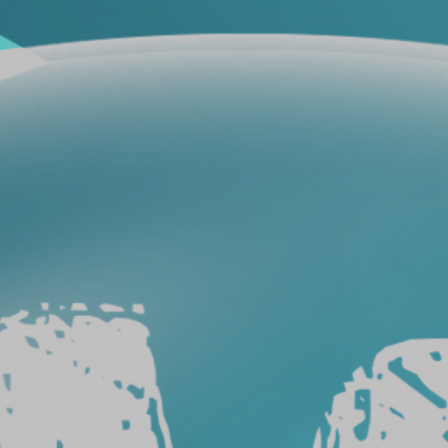
فيلم
حماية
سيارات
فيلم
حماية
السيارة
عيوب
أفلام
حماية
السيارات
طريقة
ازالة
افلام
الحماية
من