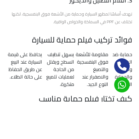
3. أفلام التظليل والديكور
الحماية
والعزل
تهدف أساسًا لمظهر السيارة وحماية من الأشعة فوق البنفسجية، لكنها
الحراري
تختلف عن PPF في السماكة والخواص الواقية.
3m
فوائد تركيب فيلم حماية للسيارة
أفضل
شركة
حماية ضد
مقاومة للأشعة
يسهل تنظيف
يحافظ على قيمة
أفلام
الخدوش
فوق البنفسجية
السطح ويقلل
السيارة عند البيع
حماية
والركام
والتصبغ
من الحاجة
عن طريق الحفاظ
السيارات
والحجارة
والاصفرار عند
لعمليات تلميع
على حالة الطلاء.
الصغيرة.
النوع الجيد.
متكررة.
أفضل
كيف تختار فيلم حماية مناسب
انواع
أفلام
حدّد أهدافك: حماية كاملة أم نقاط عرضة للخدش فقط.
الحماية
اقرأ عن المواصفات: سمك الفيلم، مقاومة الانكماش،
للسيارات
خواص الـ self-healing.
تحقق من الضمان: فترة الضمان وما يغطيه (اصفرار،