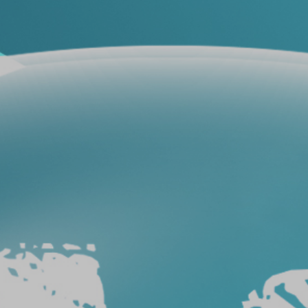
فيلم
حماية
سيارات
فيلم
حماية
السيارة
عيوب
أفلام
حماية
السيارات
طريقة
ازالة
افلام
الحماية
من