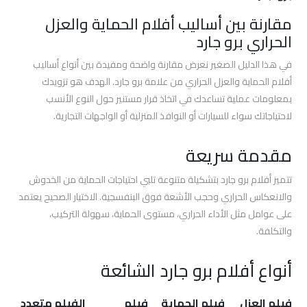
افضل
مقارنة بين أساليب أفلام الحماية والعزل
افلام
الحماية
الحراري برو جارد
للسيارات
في هذا الدليل الصغير نعرض مقارنة واضحة ومفيدة بين أنواع أساليب
أفلام الحماية والعزل الحراري من علامة برو جارد. الهدف هو تزويدك
اسعار
بمعلومات عملية تساعدك في اتخاذ قرار مستنير حول النوع الأنسب
افلام
لاحتياجاتك سواء للسيارات أو النوافذ المنزلية أو الواجهات التجارية.
حماية
السيارات
مقدمة سريعة
أفلام
تتميز أفلام برو جارد بتشكيلة متنوعة تلبي احتياجات الحماية من الخدوش
الحماية
والانعكاس الحراري وحجب الأشعة فوق البنفسجية. الاختيار الصحيح يعتمد
والعزل
على عوامل مثل الأداء الحراري، مستوى الحماية، سهولة التركيب،
الحراري
والتكلفة.
برو
جارد
أنواع أفلام برو جارد الشائعة
أفلام
فيلم العزل
فيلم الحماية
فيلم
الفيلم متعدد