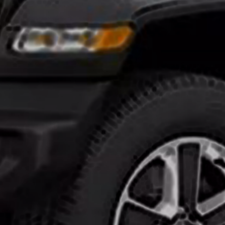
تركيب
افلام
حماية
السيارات
ايهما
افضل
النانو
سيراميك
وافلام
الحمايه
انواع
افلام
الحماية
للسيارات