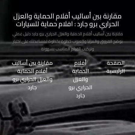
طلاء
السيارة
مقارنة بين أساليب أفلام الحماية والعزل
من
الحراري برو جارد : افلام حماية للسيارات
الشمس
مقارنة بين أساليب أفلام الحماية والعزل الحراري برو جارد دليل عملي
يوضح الفروق والمزايا والعيوب خطوة بخطوة لمساعدتك على اختيار
حماية
وتركيب الفيلم المناسب بسهولة
طلاء
السيارات
الصفحة
>>
أفلام
>>
مقارنة بين أساليب
الرئيسية
الحماية
أفلام الحماية
حماية
والعزل
والعزل الحراري برو
صبغ
الحراري برو
جارد
السيارة
جارد
حماية
دهان
السيارة