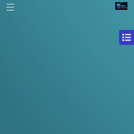
الرئيسية
مركز
افلام
من نحن
حماية
سيارات
مقالات
فيلم
اتصل بنا
حمايه
لكامل
EN
السيارة
AR
فيلم
حماية
للسيارة