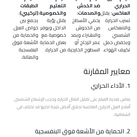
الحماية
الحراري
ضد الخدش
التعتيم
الطبقات
والعزل
العاكس:
يقلل
والصدمات:
والخصوصية:
(تركيبي):
الحراري
تسرب الحرارة
يحمي الأسطح
يقلل رؤية
يجمع بين
3m
والانعكاس
من الخدوش
الداخل ويوفر
خواص العزل
الشمسي
والاهتراء ويمد
خصوصية مع
والحماية من
ويخفض حمل
عمر الزجاج أو
بعض الحماية
الأشعة فوق
أفضل
تكييف الهواء.
السطوح الخارجية.
من الحرارة.
البنفسجية
شركة
والمتانة.
أفلام
حماية
معايير المقارنة
السيارات
1. الأداء الحراري
أفضل
انواع
يقاس بقدرة الفيلم على تقليل انتقال الحرارة وحجب الإشعاع الشمسي.
أفلام
أفلام العزل الحراري العاكسة تحقق أفضل نتيجة لكنها قد تختلف في
الحماية
الشفافية.
للسيارات
2. الحماية من الأشعة فوق البنفسجية