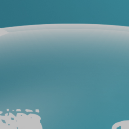
فيلم
حماية
سيارات
فيلم
حماية
السيارة
عيوب
أفلام
حماية
السيارات
طريقة
ازالة
افلام
الحماية