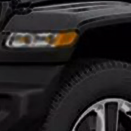
تركيب
افلام
حماية
السيارات
ايهما
افضل
النانو
سيراميك
وافلام
الحمايه
انواع
افلام
الحماية
للسيارات