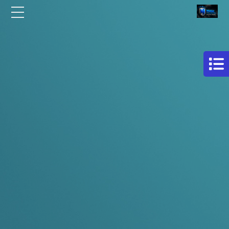
الرئيسية
مركز
افلام
من نحن
حماية
سيارات
مقالات
فيلم
اتصل بنا
حمايه
لكامل
EN
السيارة
AR
فيلم
حماية
للسيارة