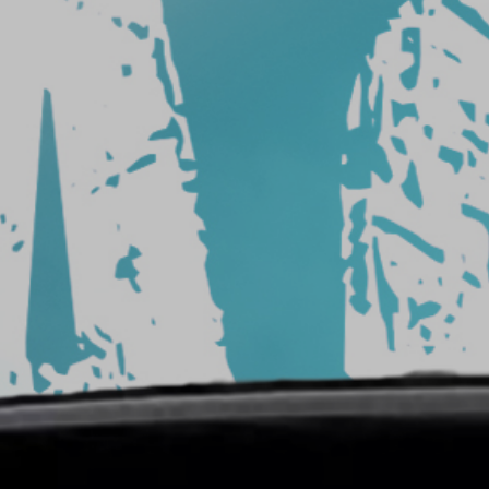
من
السيارة
شركة
تركيب
افلام
حماية
شركات
أفلام
حماية
السيارات
سعر
افلام
الحمايه
حماية