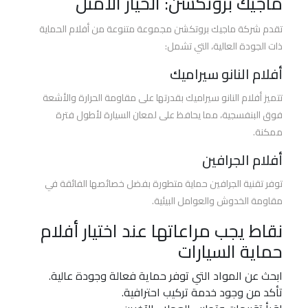
ماجيك بروتكشن: الخيار الأمثل
الحماية
والعزل
تقدم شركة ماجيك بروتكشن مجموعة متنوعة من أفلام الحماية
الحراري
ذات الجودة العالية، التي تشمل:
3m
أفلام النانو سيراميك
تتميز أفلام النانو سيراميك بقدرتها على مقاومة الحرارة والأشعة
أفضل
فوق البنفسجية، مما يحافظ على لمعان السيارة لأطول فترة
شركة
ممكنة.
أفلام
حماية
أفلام الجرافين
السيارات
توفر تقنية الجرافين حماية متطورة بفضل خصائصها الفائقة في
مقاومة الخدوش والعوامل البيئية.
أفضل
انواع
نقاط يجب مراعاتها عند اختيار أفلام
أفلام
حماية السيارات
الحماية
للسيارات
ابحث عن المواد التي توفر حماية فعالة وجودة عالية.
تأكد من وجود خدمة تركيب احترافية.