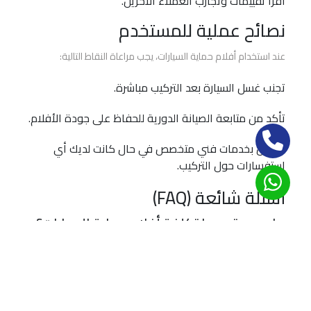
اقرأ تقييمات وتجارب العملاء الآخرين.
3m
مركز
نصائح عملية للمستخدم
خدمات
السيارة
عند استخدام أفلام حماية السيارات، يجب مراعاة النقاط التالية:
للعازل
الحراري
تجنب غسل السيارة بعد التركيب مباشرة.
و
تأكد من متابعة الصيانة الدورية للحفاظ على جودة الأفلام.
أفلام
الحماية
استعن بخدمات فني متخصص في حال كانت لديك أي
استفسارات حول التركيب.
أسئلة شائعة (FAQ)
ما هو متوسط تكلفة أفلام حماية السيارات؟
يتراوح السعر حسب النوع والحجم، وعادة ما يبدأ من 1500 إلى 5000
جنيه.
كيف يمكنني الحفاظ على أفلام الحماية؟