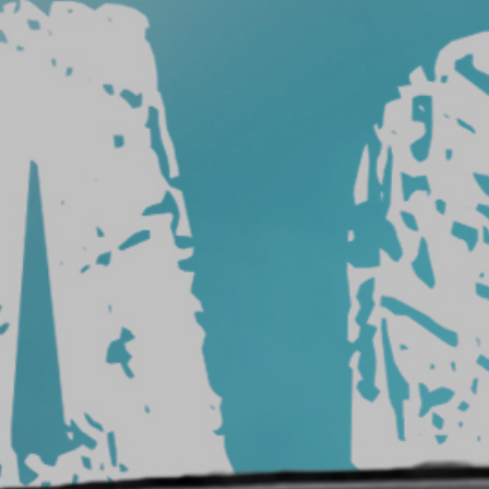
من
السيارة
شركة
تركيب
افلام
حماية
شركات
أفلام
حماية
السيارات
سعر
افلام
الحمايه
حماية