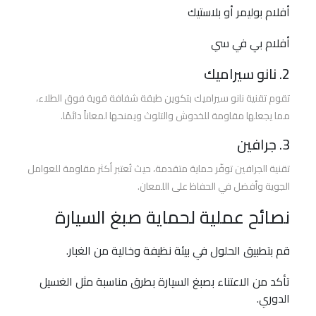
3m
أفلام بوليمر أو بلاستيك
مركز
خدمات
أفلام بي في سي
السيارة
للعازل
2. نانو سيراميك
الحراري
تقوم تقنية نانو سيراميك بتكوين طبقة شفافة قوية فوق الطلاء،
و
مما يجعلها مقاومة للخدوش والتلوث ويمنحها لمعاناً دائمًا.
أفلام
الحماية
3. جرافين
تقنية الجرافين توفّر حماية متقدمة، حيث تُعتبر أكثر مقاومة للعوامل
الجوية وأفضل في الحفاظ على اللمعان.
نصائح عملية لحماية صبغ السيارة
قم بتطبيق الحلول في بيئة نظيفة وخالية من الغبار.
تأكد من الاعتناء بصبغ السيارة بطرق مناسبة مثل الغسيل
الدوري.