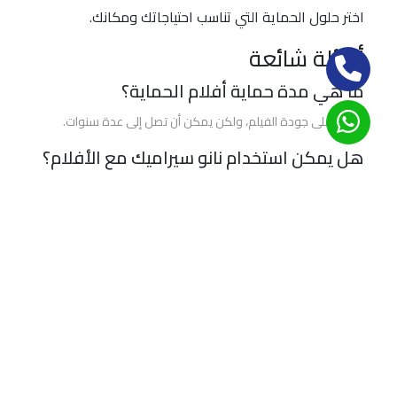
اختر حلول الحماية التي تناسب احتياجاتك ومكانك.
أسئلة شائعة
ما هي مدة حماية أفلام الحماية؟
تعتمد على جودة الفيلم، ولكن يمكن أن تصل إلى عدة سنوات.
هل يمكن استخدام نانو سيراميك مع الأفلام؟
نعم، يمكن استخدامهما معًا للحصول على أقصى حماية.
ختام
حماية صبغ السيارة ليست رفاهية بل ضرورة. اكتشف المزيد عن
تقنيات
ماجيك بروتكشن
لحماية صبغ سيارتك اليوم وضمان بقائها
بأفضل حال.
حماية صبغ السيارة