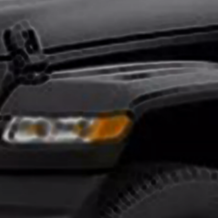
تركيب
افلام
حماية
السيارات
ايهما
افضل
النانو
سيراميك
وافلام
الحمايه
انواع
افلام
الحماية
للسيارات