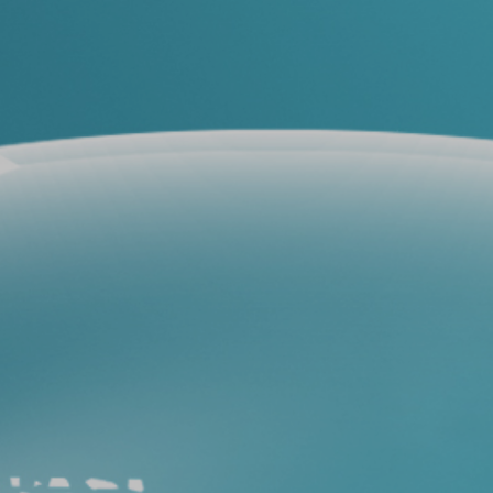
فيلم
حماية
سيارات
فيلم
حماية
السيارة
عيوب
أفلام
حماية
السيارات
طريقة
ازالة
افلام
الحماية