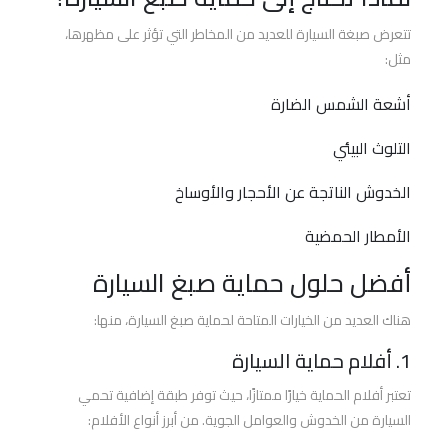
الحماية
تتعرض صبغة السيارة للعديد من المخاطر التي تؤثر على مظهرها،
والعزل
مثل:
الحراري
3m
أشعة الشمس الضارة
أفضل
التلوث البيئي
شركة
الخدوش الناتجة عن الأحجار والأوساخ
أفلام
حماية
الأمطار الحمضية
السيارات
أفضل حلول حماية صبغ السيارة
أفضل
هناك العديد من الخيارات المتاحة لحماية صبغ السيارة، منها:
انواع
أفلام
1. أفلام حماية السيارة
الحماية
للسيارات
تعتبر أفلام الحماية خيارًا ممتازًا، حيث توفر طبقة إضافية تحمي
السيارة من الخدوش والعوامل الجوية. من أبرز أنواع الأفلام: