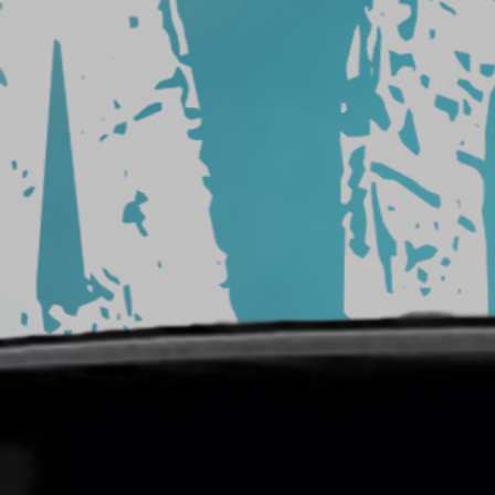
من
السيارة
شركة
تركيب
افلام
حماية
شركات
أفلام
حماية
السيارات
سعر
افلام
الحمايه
حماية