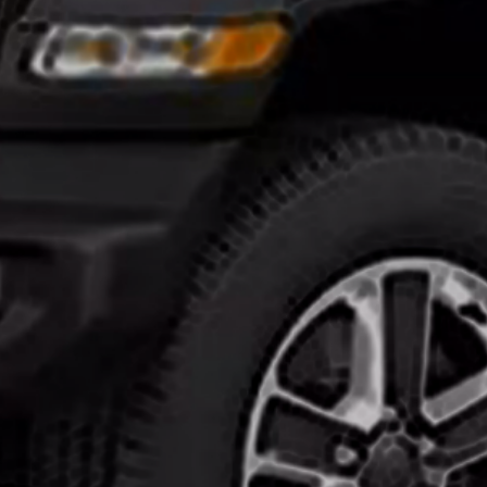
تركيب
افلام
حماية
السيارات
ايهما
افضل
النانو
سيراميك
وافلام
الحمايه
انواع
افلام
الحماية
للسيارات