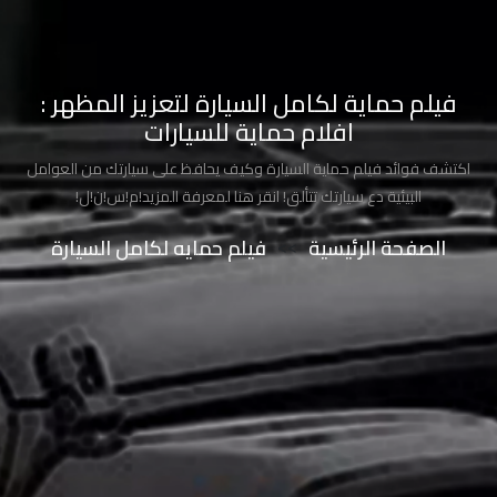
طلاء
السيارة
من
فيلم حماية لكامل السيارة لتعزيز المظهر :
الشمس
افلام حماية للسيارات
حماية
اكتشف فوائد فيلم حماية السيارة وكيف يحافظ على سيارتك من العوامل
طلاء
البيئية دع سيارتك تتألق! انقر هنا لمعرفة المزيد!م!س!ن!ل!
السيارات
الصفحة الرئيسية
>>
فيلم حمايه لكامل السيارة
حماية
صبغ
السيارة
حماية
دهان
السيارة