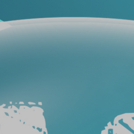
فيلم
حماية
سيارات
فيلم
حماية
السيارة
عيوب
أفلام
حماية
السيارات
طريقة
ازالة
افلام
الحماية