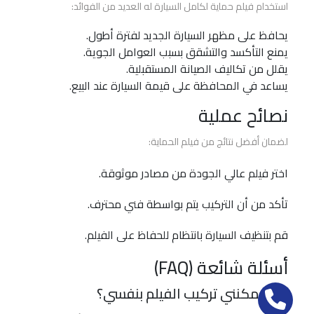
استخدام فيلم حماية لكامل السيارة له العديد من الفوائد:
الحماية
والعزل
يحافظ على مظهر السيارة الجديد لفترة أطول.
الحراري
يمنع التأكسد والتشقق بسبب العوامل الجوية.
3m
يقلل من تكاليف الصيانة المستقبلية.
يساعد في المحافظة على قيمة السيارة عند البيع.
أفضل
نصائح عملية
شركة
أفلام
لضمان أفضل نتائج من فيلم الحماية:
حماية
السيارات
اختر فيلم عالي الجودة من مصادر موثوقة.
تأكد من أن التركيب يتم بواسطة فني محترف.
أفضل
انواع
قم بتنظيف السيارة بانتظام للحفاظ على الفيلم.
أفلام
الحماية
أسئلة شائعة (FAQ)
للسيارات
هل يمكنني تركيب الفيلم بنفسي؟