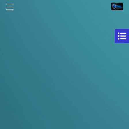
الرئيسية
مركز
افلام
من نحن
حماية
سيارات
مقالات
فيلم
اتصل بنا
حمايه
لكامل
EN
السيارة
AR
فيلم
حماية
للسيارة