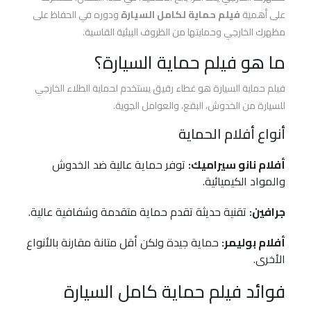
افضل
على أهمية
فيلم حماية لكامل السيارة
ودوره في الحفاظ على
افلام
مظهرك الخارجي وحمايتها من الظروف البيئية القاسية.
الحماية
للسيارات
ما هو فيلم حماية السيارة؟
فيلم حماية السيارة هو غطاء رقيق يستخدم لحماية الطلاء الخارجي
اسعار
للسيارة من الخدوش، البقع، والعوامل الجوية.
افلام
حماية
أنواع أفلام الحماية
السيارات
أفلام نانو سيراميك:
توفر حماية عالية ضد الخدوش
والمواد الكيميائية.
أفلام
الحماية
جرافين:
تقنية حديثة تقدم حماية متقدمة وشفافية عالية.
والعزل
الحراري
أفلام بوليمر:
حماية جيدة ولكن أقل متانة مقارنة بالأنواع
برو
الأخرى.
جارد
فوائد فيلم حماية كامل السيارة
أفلام