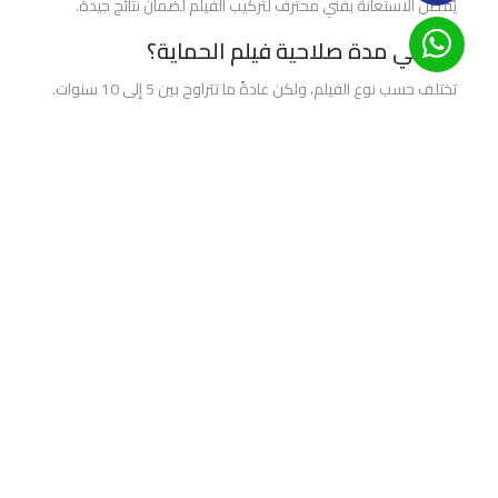
3m
يُفضل الاستعانة بفني محترف لتركيب الفيلم لضمان نتائج جيدة.
مركز
ما هي مدة صلاحية فيلم الحماية؟
خدمات
السيارة
تختلف حسب نوع الفيلم، ولكن عادةً ما تتراوح بين 5 إلى 10 سنوات.
للعازل
هل يؤثر الفيلم على لمعة السيارة؟
الحراري
و
لا، بل يساعد في تعزيز لمعة السيارة وجمالها.
أفلام
الختام
الحماية
في الختام، يُعتبر
فيلم حماية لكامل السيارة
خيارًا ممتازًا لحماية
استثمارك وضمان بقاء سيارتك بمظهر جذاب. لا تتردد في زيارة
[[INTERNAL:/relative-url|صفحتنا]] لمزيد من المعلومات والنصائح
حول أفلام الحماية.”
فيلم حمايه لكامل السيارة
أفضل طرق فيلم حمايه لكامل السيارة