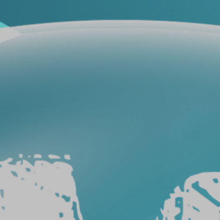
فيلم
حماية
سيارات
فيلم
حماية
السيارة
عيوب
أفلام
حماية
السيارات
طريقة
ازالة
افلام
الحماية