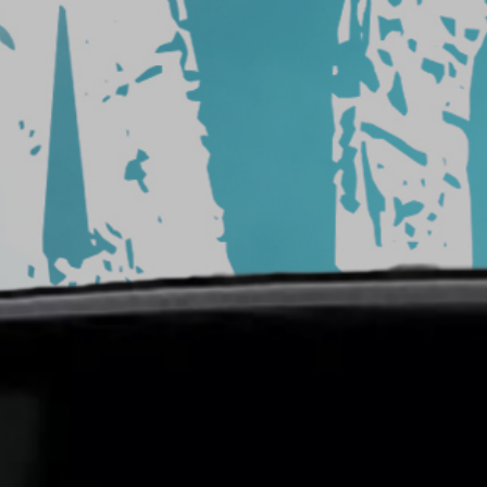
من
السيارة
شركة
تركيب
افلام
حماية
شركات
أفلام
حماية
السيارات
سعر
افلام
الحمايه
حماية