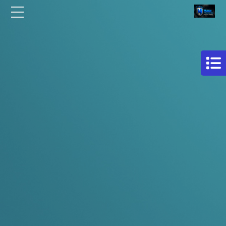
الرئيسية
مركز
افلام
من نحن
حماية
سيارات
مقالات
فيلم
اتصل بنا
حمايه
لكامل
EN
السيارة
AR
فيلم
حماية
للسيارة