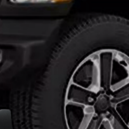
تركيب
افلام
حماية
السيارات
ايهما
افضل
النانو
سيراميك
وافلام
الحمايه
انواع
افلام
الحماية
للسيارات