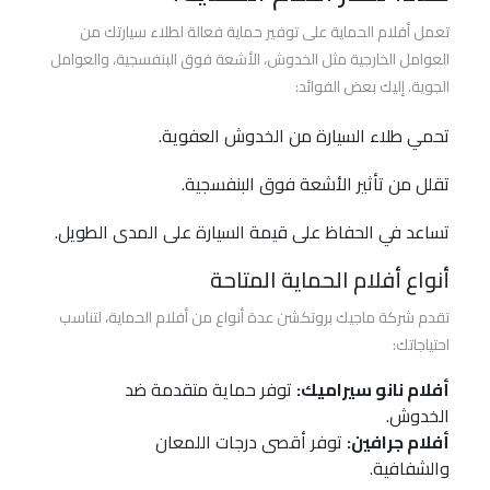
افضل
تعمل أفلام الحماية على توفير حماية فعالة لطلاء سيارتك من
افلام
الحماية
العوامل الخارجية مثل الخدوش، الأشعة فوق البنفسجية، والعوامل
للسيارات
الجوية. إليك بعض الفوائد:
تحمي طلاء السيارة من الخدوش العفوية.
اسعار
افلام
تقلل من تأثير الأشعة فوق البنفسجية.
حماية
السيارات
تساعد في الحفاظ على قيمة السيارة على المدى الطويل.
أنواع أفلام الحماية المتاحة
أفلام
الحماية
تقدم شركة ماجيك بروتكشن عدة أنواع من أفلام الحماية، لتناسب
والعزل
احتياجاتك:
الحراري
أفلام نانو سيراميك:
توفر حماية متقدمة ضد
برو
الخدوش.
جارد
أفلام جرافين:
توفر أقصى درجات اللمعان
والشفافية.
أفلام