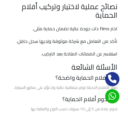
نصائح عملية لاختيار وتركيب أفلام
الحماية
والعزل
الحماية
الحراري
3m
اختر films ذات جودة عالية لضمان حماية مثلى.
تأكد من التعامل مع شركة موثوقة ولديها سجل حافل.
أفضل
شركة
استفسر عن الضمانات المتاحة بعد التركيب.
أفلام
حماية
الأسئلة الشائعة
السيارات
هل أفلام الحماية واضحة؟
أفضل
نعم، الأفلام الحديثة توفر شفافية عالية ولا تؤثر على مظهر السيارة.
انواع
كم تدوم أفلام الحماية؟
أفلام
الحماية
تدوم عادة من 5 إلى 10 سنوات حسب النوع والعناية بها.
للسيارات
ختامًا: اتخذ الخطوة التالية!