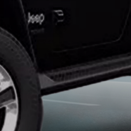
تركيب
افلام
حماية
السيارات
ايهما
افضل
النانو
سيراميك
وافلام
الحمايه
انواع
افلام
الحماية
للسيارات