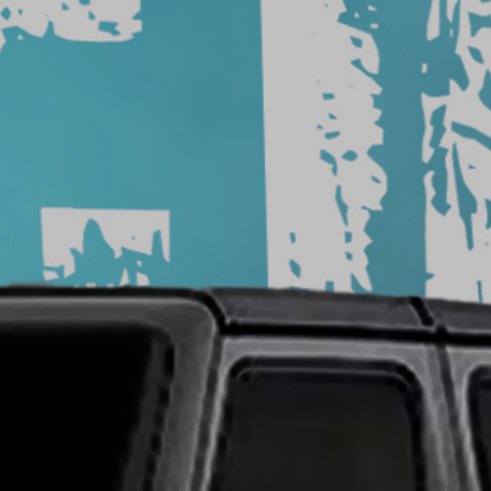
من
السيارة
شركة
تركيب
افلام
حماية
شركات
أفلام
حماية
السيارات
سعر
افلام
الحمايه
حماية