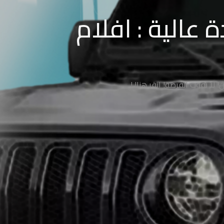
عالية : افلام
ا تفوت الفرصة! انقر هنا! !