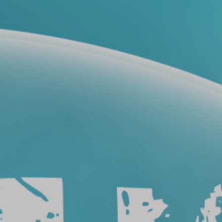
فيلم
حماية
سيارات
فيلم
حماية
السيارة
عيوب
أفلام
حماية
السيارات
طريقة
ازالة
افلام
الحماية