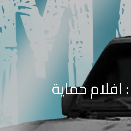
: افلام حماية
قر لتتعلم المزيد! كُن على علم