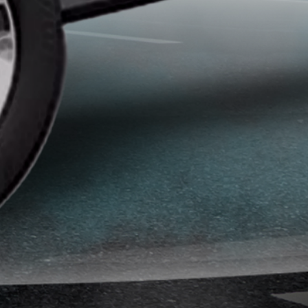
تركيب
افلام
حماية
السيارات
ايهما
افضل
النانو
سيراميك
وافلام
الحمايه
انواع
افلام
الحماية
للسيارات