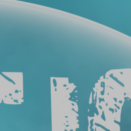
فيلم
حماية
سيارات
فيلم
حماية
السيارة
عيوب
أفلام
حماية
السيارات
طريقة
ازالة
افلام
الحماية