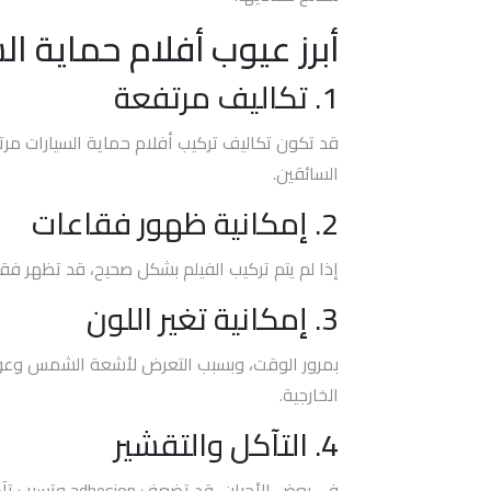
أبرز عيوب أفلام حماية ال
افضل
فيلم
1. تكاليف مرتفعة
حمايه
للسياره
قد تكون تكاليف تركيب أفلام حماية السيارات مرت
السائقين.
افضل
2. إمكانية ظهور فقاعات
فيلم
حماية
وجه
إذا لم يتم تركيب الفيلم بشكل صحيح، قد تظهر فق
السيارة
3. إمكانية تغير اللون
افضل
بمرور الوقت، وبسبب التعرض لأشعة الشمس وعوامل
افلام
الخارجية.
حماية
4. التآكل والتقشير
السيارات
في بعض الأحيان، قد تضعف adhesion وتسبب تآكل الفيلم أو تقشيره، مما يتطلب استبدال الفيلم بالكامل. هذه من المشاكل التي يجب أخذها بعين الاعتبار.